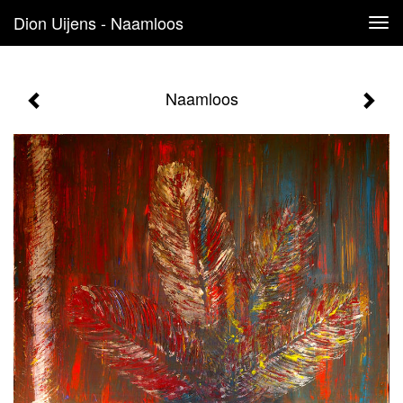
Dion Uijens - Naamloos
Tog
navi
Naamloos