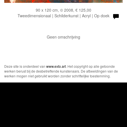
90 x 120 cm, © 2008, € 125,00
Tweedimensionaal | Schilderkunst | Acryl | Op doek
Geen omschrijving
Deze site is onderdeel van
www.exto.art
. Het copyright op alle getoonde
werken berust bij de desbetreffende kunstenaars. De afbeeldingen van de
werken mogen niet gebruikt worden zonder schriftelijke toestemming.